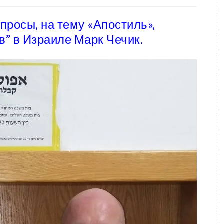
просы, на тему «Апостиль»,
” в Израиле Марк Чечик
.