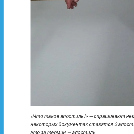
«Что такое апостиль?» — спрашивают нек
некоторых документах ставятся 2 апост
это за термин — апостиль.