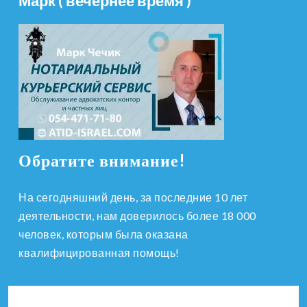
Марк ( вечернее время )
Обратите внимание!
На сегодняшний день, за последние 10 лет
деятельности, нам доверилось более 18 000
человек, которым была оказана
квалифицированная помощь!