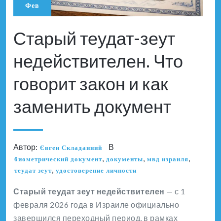
Фев
Старый теудат-зеут
недействителен. Что
говорит закон и как
заменить документ
Автор:
В
Євген Складанний
,
,
,
биометрический документ
документы
мвд израиля
,
теудат зеут
удостоверение личности
Старый теудат зеут недействителен
— с 1
февраля 2026 года в Израиле официально
завершился переходный период, в рамках