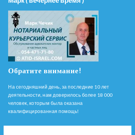
Марк ( вечернее время )
Обратите внимание!
На сегодняшний день, за последние 10 лет
деятельности, нам доверилось более 18 000
человек, которым была оказана
квалифицированная помощь!