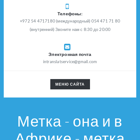
Телефоны:
+972 54 4717180 (международный) 054 471 71 80
(внутренний) Звоните нам с 8:30 до 20:00
Электронная почта
intranslatservice@gmail.com
TOGGLE
МЕНЮ САЙТА
NAVIGATION
Метка - она и в
Африке - метка