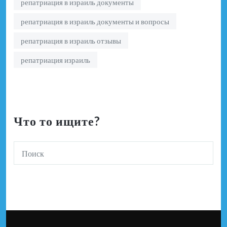
репатриация в израиль документы
репатриация в израиль документы и вопросы
репатриация в израиль отзывы
репатриация израиль
Что то ищите?