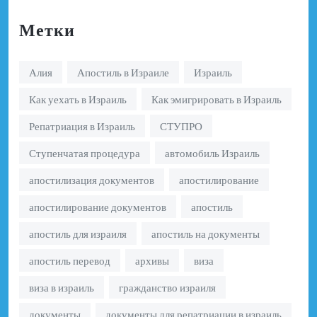
Метки
Алия
Апостиль в Израиле
Израиль
Как уехать в Израиль
Как эмигрировать в Израиль
Репатриация в Израиль
СТУПРО
Ступенчатая процедура
автомобиль Израиль
апостилизация документов
апостилирование
апостилирование документов
апостиль
апостиль для израиля
апостиль на документы
апостиль перевод
архивы
виза
виза в израиль
гражданство израиля
документы
документы для репатриации в израиль