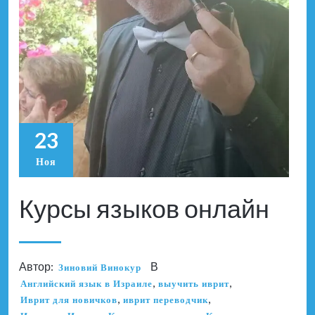
23
Ноя
Курсы языков онлайн
Автор:
В
Зиновий Винокур
,
,
Английский язык в Израиле
выучить иврит
,
,
Иврит для новичков
иврит переводчик
,
,
,