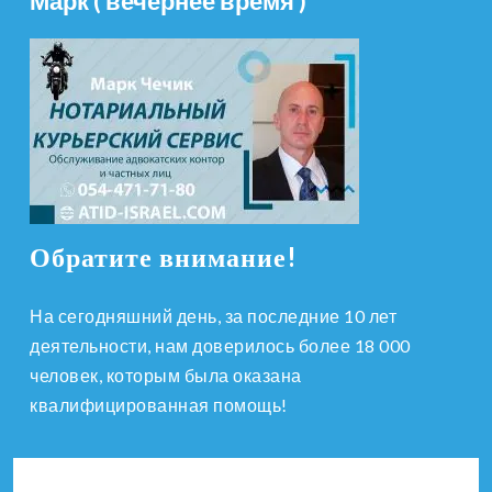
Марк ( вечернее время )
Обратите внимание!
На сегодняшний день, за последние 10 лет
деятельности, нам доверилось более 18 000
человек, которым была оказана
квалифицированная помощь!