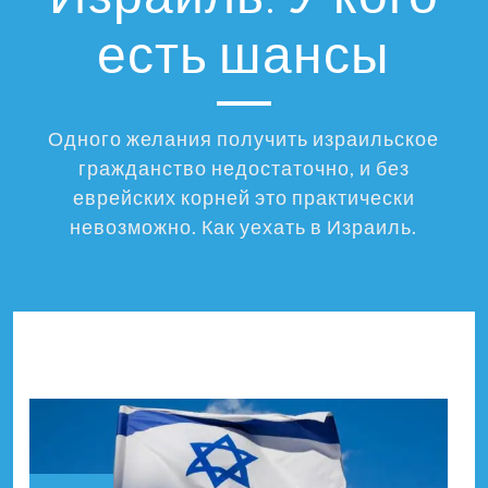
есть шансы
Одного желания получить израильское
гражданство недостаточно, и без
еврейских корней это практически
невозможно. Как уехать в Израиль.