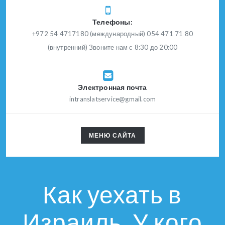
Телефоны:
+972 54 4717180 (международный) 054 471 71 80
(внутренний) Звоните нам с 8:30 до 20:00
Электронная почта
intranslatservice@gmail.com
TOGGLE
МЕНЮ САЙТА
NAVIGATION
Как уехать в
Израиль. У кого