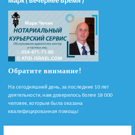
Марк ( вечернее время )
Обратите внимание!
На сегодняшний день, за последние 10 лет
деятельности, нам доверилось более 18 000
человек, которым была оказана
квалифицированная помощь!