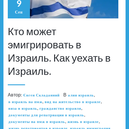
9
Сен
Кто может
эмигрировать в
Израиль. Как уехать в
Израиль.
Автор:
В
,
Євген Складанний
алия израиль
,
,
в израиль на пмж
вид на жительство в израиле
,
,
виза в израиль
гражданство израиля
,
документы для репатриации в израиль
,
,
документы на пмж в израиль
жизнь в израиле
,
,
жизнь репатриантов в израиле
израиль иммиграция