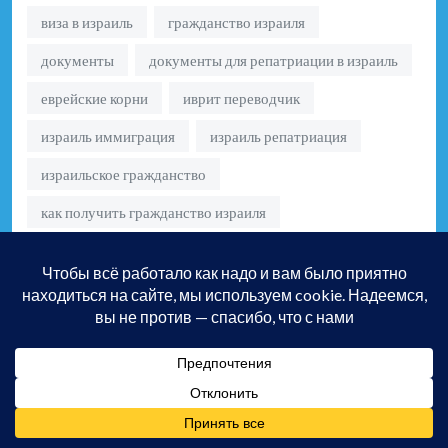
виза в израиль
гражданство израиля
документы
документы для репатриации в израиль
еврейские корни
иврит переводчик
израиль иммиграция
израиль репатриация
израильское гражданство
как получить гражданство израиля
как эмигрировать в израиль не евреям
льготы Израиль
мвд израиля
налоги Израиль
недвижимость Израиль
нотариус израиль
перевод документов
перевод и легализация документов
переезд
переезд в израиль
подтверждение происхождения